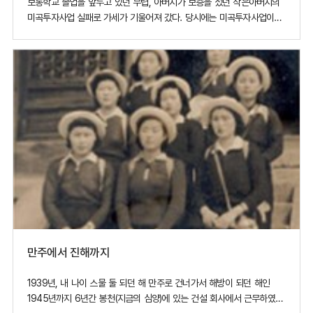
보통학교 졸업을 앞두고 있던 무렵, 아버지가 보증을 섰던 작은아버지의
미곡투자사업 실패로 가세가 기울어져 갔다. 당시에는 미곡투자사업이
성행했다. 하지만 천수답(天水沓) 농업이란게 그렇듯 투기적인 성격이
짙었다. 앞날이 어찌될지 불투명할 때 당시 경주-감포간 도로공사를
하청받아 공사를 하시던 작은아버지의 권유로 건설현장에 뛰어들었다.[
일제 강점기 때의 도
만주에서 진해까지
1939년, 내 나이 스물 둘 되던 해 만주로 건너가서 해방이 되던 해인
1945년까지 6년간 봉천(지금의 심양)에 있는 건설 회사에서 근무하였다.