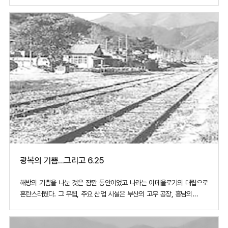
주로 도로 공사를 맡아 했는데, 돈벌이도 괜찮았다. 봉천에서의 생활이
안정되자 집안에서는 나를 장가 보내려고 성화였다. 1943년 잠시 대구로
와서 사촌 여동생의 소개로 선을 봤는데 나와는 7살 차이 나는 아가
광복의 기쁨…그리고 6.25
해방의 기쁨을 나눈 것은 잠깐 동안이었고 나라는 이데올로기의 대립으로
혼란스러웠다. 그 무렵, 주요 산업 시설은 부산의 고무 공장, 흥남의
시멘트, 비료 공장 정도가 고작이었는데, 일본이 침탈 전쟁을 일으키면서
우리나라는 대륙으로 진출하기 위한 통로 쯤으로 여겨 철로와 도로
건설만 중시했기 때문이었다. 1945년 10월 1일, 삼화토목이 설립되었고