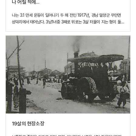
나 어릴 적에…
나는 3.1 만세 운동이 일어나기 두 해 전인 1917년, 경남 밀양군 무안면
성덕리에서 태어났다. 3남1녀중 3째로 위로는 3살 터울이 지는 형이 둘,
아래로 11살 아래인 여동생이 있었다. 아버지는 싫은 소리 한마디 할 줄
모르시는 인자한 분이셨으나, 어머니는 강직한 성품으로 자식들이
어긋날라치면 곧잘 혼쭐을 내셨다. 형제들 중에 큰 형은 이북에 있어
19살의 현장소장