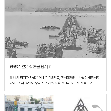
나는
전쟁은 깊은 상흔을 남기고
6.25가 터지자 서울은 이 내 함락되었고, 전세(戰勢)는 나날이 불리해져
갔다. 그 때, 동인동 우리 집은 서울 지방 건설국 사무실 겸 숙소로
이용되어 우리 식솔들과 처외조모, 평해교 공사 감독을 비롯한 건설국
직원들이 같이 살았다. 백 리도 못 되는 영천과 다부동 전투에서는
일진일퇴(一進一退)의 공방이 계속되었고, '북한군이 낙동강을 넘었다', ;
대구가