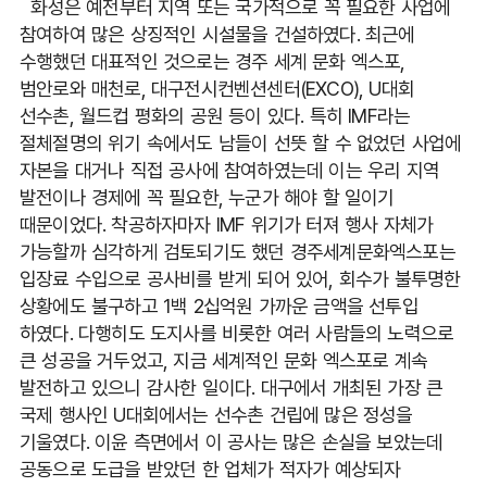
화성은 예전부터 지역 또는 국가적으로 꼭 필요한 사업에
참여하여 많은 상징적인 시설물을 건설하였다. 최근에
수행했던 대표적인 것으로는 경주 세계 문화 엑스포,
범안로와 매천로, 대구전시컨벤션센터(EXCO), U대회
선수촌, 월드컵 평화의 공원 등이 있다. 특히 IMF라는
절체절명의 위기 속에서도 남들이 선뜻 할 수 없었던 사업에
자본을 대거나 직접 공사에 참여하였는데 이는 우리 지역
발전이나 경제에 꼭 필요한, 누군가 해야 할 일이기
때문이었다. 착공하자마자 IMF 위기가 터져 행사 자체가
가능할까 심각하게 검토되기도 했던 경주세계문화엑스포는
입장료 수입으로 공사비를 받게 되어 있어, 회수가 불투명한
상황에도 불구하고 1백 2십억원 가까운 금액을 선투입
하였다. 다행히도 도지사를 비롯한 여러 사람들의 노력으로
큰 성공을 거두었고, 지금 세계적인 문화 엑스포로 계속
발전하고 있으니 감사한 일이다. 대구에서 개최된 가장 큰
국제 행사인 U대회에서는 선수촌 건립에 많은 정성을
기울였다. 이윤 측면에서 이 공사는 많은 손실을 보았는데
공동으로 도급을 받았던 한 업체가 적자가 예상되자