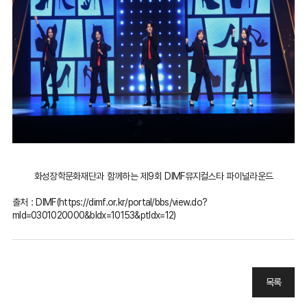
화성장학문화재단과 함께하는 제9회 DIMF뮤지컬스타 파이널라운드
출처 : DIMF(
https://dimf.or.kr/portal/bbs/view.do?
mId=0301020000&bIdx=10153&ptIdx=12
)
목록