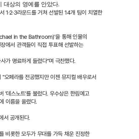
이 대상의 영예를 안았다
.
서
1
·
2
·
3
라운드를 거쳐 선발된
14
개 팀이 치열한
chael in the Bathroom)'
을 통해 인물의
현장에서 관객들이 직접 투표해 선발하는
가사가 명료하게 들렸다
"
며 극찬했다
.
며
"
오페라를 전공했지만 이젠 뮤지컬 배우로서
버
'
데스노트
'
를 불렀다
.
우수상은 한림예고
에 이름을 올렸다
.
에서 공개된다
.
를 비롯한 모두가 무대를 가득 채운 진정한