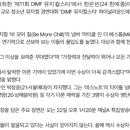
'
11
DIMF
'
(24
)
개최한
제
회
뮤지컬스타
에서 한은빈
·한예종
 규모 청소년 뮤지컬 경연대회
'DIMF
뮤지컬스타
'
파이널라운드에
지컬
'
비 모어 칠
(Be More Chill)'
의 넘버
'
마이클 인 더 베스룸
(Mi
 연기력으로 선보여 보는 이들의 몰입도를 높였다
.
대상과 함께 
 그 이상을 보여준 무대였다
"
며
"
가창력과 전달력이 뛰어나 모든 
서 탈락한 아픈 기억이 있었기에 이번 수상이 더욱 감격스럽다
"
감을 밝혔다
.
중인 박정윤
(21
·서울예대
)
이 차지했다
.
그는
'
데스노트
'
의 타이틀 넘
양량
(20
·상해음악원
)
등 각기 다른 매력을 가진
3
명이 수상자 명단
장을 담은 주요 장면은 오는
22
일 오후
1
시
20
분 채널
A
특집방송
재들이 발굴되고 있다는 사실이 믿어지지 않는다
.
올해 역시 수상자