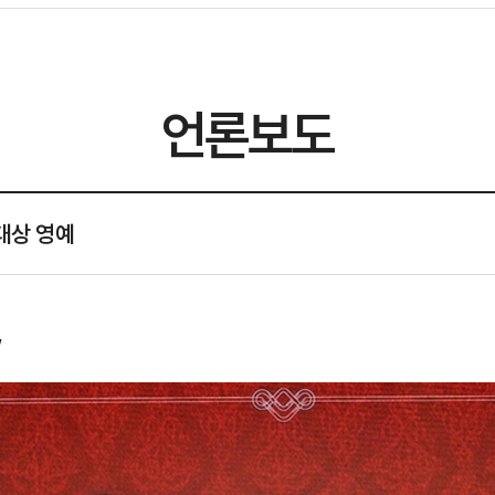
언론보도
 대상 영예
”