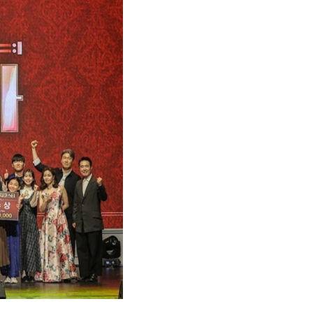
이사장인사
설립이념
주요연혁
이사회
오시는길