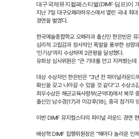
(DIMF
)
대구국제뮤지컬페스티벌
·딤프
이 
지난
7
일 대구오페라하우스에서 열린 국내 최대
경연을 벌였다
.
한국예술종합학교 오페라과 출신인 한은빈은 뮤
심리적 고립감과 정서적인 폭발을 풍부한 성량과
'
인기상
'
까지 수상하며
2
관왕을 달성했다
.
유희성 심사위원은
"
큰 기대를 안고 지켜봤는데
대상 수상자인 한은빈은
"3
년 전 파이널라운드에
확신을 갖고 나아갈 수 있을 것 같다
"
고 수상소
최우수상은 해군교육사령부
(
군악대
)
에서 복무 
출신인 남수경
(17)
과 이강후
(18),
중국 참가자 
이번
DIMF
뮤지컬스타의 파이널 라운드 경연 현
배성혁
DIMF
집행위원장은
"
해마다 놀라운 인