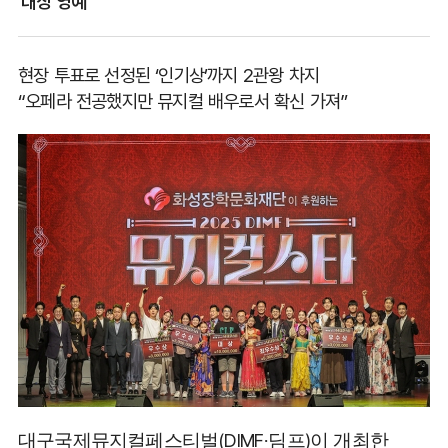
대상 영예
현장 투표로 선정된
‘
인기상
’
까지
2
관왕 차지
“
오페라 전공했지만 뮤지컬 배우로서 확신 가져
”
(DIMF
)
대구국제뮤지컬페스티벌
·딤프
이 개최한