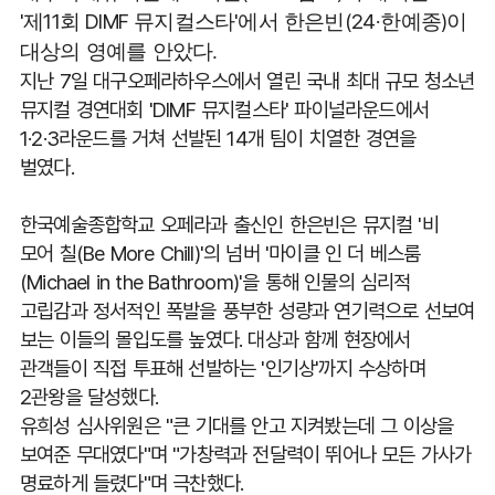
'
11
DIMF
'
(24
)
제
회
뮤지컬스타
에서 한은빈
·한예종
이
대상의 영예를 안았다
.
지난
7
일 대구오페라하우스에서 열린 국내 최대 규모 청소년
뮤지컬 경연대회
'DIMF
뮤지컬스타
'
파이널라운드에서
1
·
2
·
3
라운드를 거쳐 선발된
14
개 팀이 치열한 경연을
벌였다
.
한국예술종합학교 오페라과 출신인 한은빈은 뮤지컬
'
비
모어 칠
(Be More Chill)'
의 넘버
'
마이클 인 더 베스룸
(Michael in the Bathroom)'
을 통해 인물의 심리적
고립감과 정서적인 폭발을 풍부한 성량과 연기력으로 선보여
보는 이들의 몰입도를 높였다
.
대상과 함께 현장에서
관객들이 직접 투표해 선발하는
'
인기상
'
까지 수상하며
2
관왕을 달성했다
.
유희성 심사위원은
"
큰 기대를 안고 지켜봤는데 그 이상을
보여준 무대였다
"
며
"
가창력과 전달력이 뛰어나 모든 가사가
명료하게 들렸다
"
며 극찬했다
.