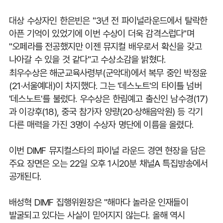
대상 수상자인 한은빈은
"3
년 전 파이널라운드에서 탈락한
아픈 기억이 있었기에 이번 수상이 더욱 감격스럽다
"
며
"
오페라를 전공했지만 이젠 뮤지컬 배우로서 확신을 갖고
나아갈 수 있을 것 같다
"
고 수상소감을 밝혔다
.
최우수상은 해군교육사령부
(
군악대
)
에서 복무 중인 박정윤
(21
·서울예대
)
이 차지했다
.
그는
'
데스노트
'
의 타이틀 넘버
'
데스노트
'
를 불렀다
.
우수상은 한림예고 출신인 남수경
(17)
과 이강후
(18),
중국 참가자 양량
(20
·상해음악원
)
등 각기
다른 매력을 가진
3
명이 수상자 명단에 이름을 올렸다
.
이번
DIMF
뮤지컬스타의 파이널 라운드 경연 현장을 담은
주요 장면은 오는
22
일 오후
1
시
20
분 채널
A
특집방송에서
공개된다
.
배성혁
DIMF
집행위원장은
"
해마다 놀라운 인재들이
발굴되고 있다는 사실이 믿어지지 않는다
.
올해 역시