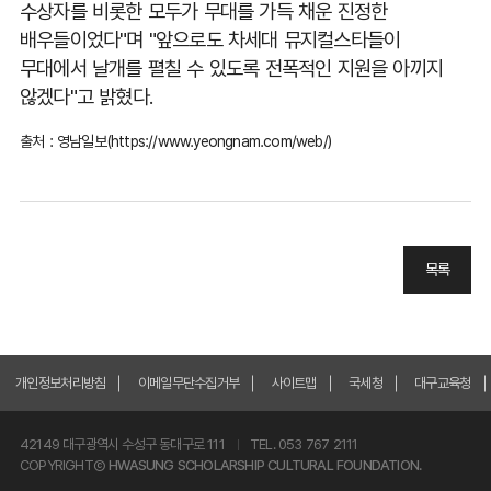
수상자를 비롯한 모두가 무대를 가득 채운 진정한
배우들이었다
"
며
"
앞으로도 차세대 뮤지컬스타들이
무대에서 날개를 펼칠 수 있도록 전폭적인 지원을 아끼지
않겠다
"
고 밝혔다
.
출처 : 영남일보(
https://www.yeongnam.com/web/
)
목록
개인정보처리방침
이메일무단수집거부
사이트맵
국세청
대구교육청
42149 대구광역시 수성구 동대구로 111
TEL. 053 767 2111
COPYRIGHTⒸ
HWASUNG SCHOLARSHIP CULTURAL FOUNDATION.