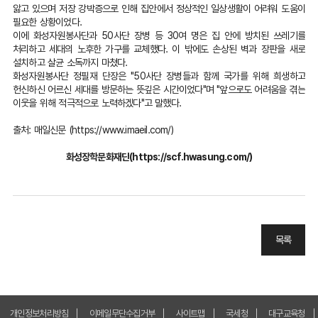
앓고 있으며 저장 강박증으로 인해 집안에서 정상적인 일상생활이 어려워 도움이
필요한 상황이었다.
이에 화성자원봉사단과 50사단 장병 등 30여 명은 집 안에 방치된 쓰레기를
처리하고 세대의 노후한 가구를 교체했다. 이 밖에도 손상된 벽과 장판을 새로
설치하고 살균 소독까지 마쳤다.
화성자원봉사단 정필재 단장은 "50사단 장병들과 함께 국가를 위해 희생하고
헌신하신 어르신 세대를 방문하는 뜻깊은 시간이었다"며 "앞으로도 어려움을 겪는
이웃을 위해 적극적으로 노력하겠다"고 말했다.
출처: 매일신문 (
https://www.imaeil.com/
)
화성장학문화재단
(https://scf.hwasung.com/
)
목록
개인정보처리방침
이메일무단수집거부
사이트맵
국세청
대구교육청